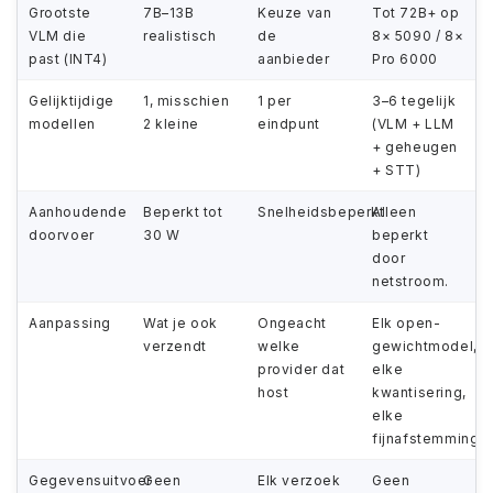
Grootste
7B–13B
Keuze van
Tot 72B+ op
VLM die
realistisch
de
8× 5090 / 8×
past (INT4)
aanbieder
Pro 6000
Gelijktijdige
1, misschien
1 per
3–6 tegelijk
modellen
2 kleine
eindpunt
(VLM + LLM
+ geheugen
+ STT)
Aanhoudende
Beperkt tot
Snelheidsbeperkt
Alleen
doorvoer
30 W
beperkt
door
netstroom.
Aanpassing
Wat je ook
Ongeacht
Elk open-
verzendt
welke
gewichtmodel,
provider dat
elke
host
kwantisering,
elke
fijnafstemming
Gegevensuitvoer
Geen
Elk verzoek
Geen