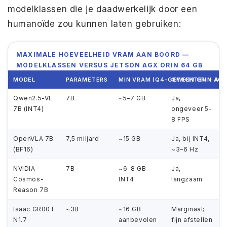
modelklassen die je daadwerkelijk door een
humanoïde zou kunnen laten gebruiken:
MAXIMALE HOEVEELHEID VRAM AAN BOORD —
MODELKLASSEN VERSUS JETSON AGX ORIN 64 GB
MODEL
PARAMETERS
MIN VRAM (Q4-GEWICHTEN + ACT
OP EEN ORIN AG
Qwen2.5-VL
7B
~5–7 GB
Ja,
7B (INT4)
ongeveer 5-
8 FPS
OpenVLA 7B
7,5 miljard
~15 GB
Ja, bij INT4,
(BF16)
~3–6 Hz
NVIDIA
7B
~6–8 GB
Ja,
Cosmos-
INT4
langzaam
Reason 7B
Isaac GR00T
~3B
~16 GB
Marginaal;
N1.7
aanbevolen
fijn afstellen