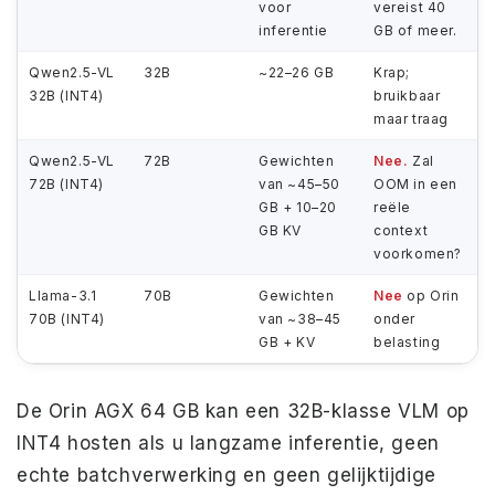
voor
vereist 40
inferentie
GB of meer.
Qwen2.5-VL
32B
~22–26 GB
Krap;
32B (INT4)
bruikbaar
maar traag
Qwen2.5-VL
72B
Gewichten
Nee.
Zal
72B (INT4)
van ~45–50
OOM in een
GB + 10–20
reële
GB KV
context
voorkomen?
Llama-3.1
70B
Gewichten
Nee
op Orin
70B (INT4)
van ~38–45
onder
GB + KV
belasting
De Orin AGX 64 GB kan een 32B-klasse VLM op
INT4 hosten als u langzame inferentie, geen
echte batchverwerking en geen gelijktijdige