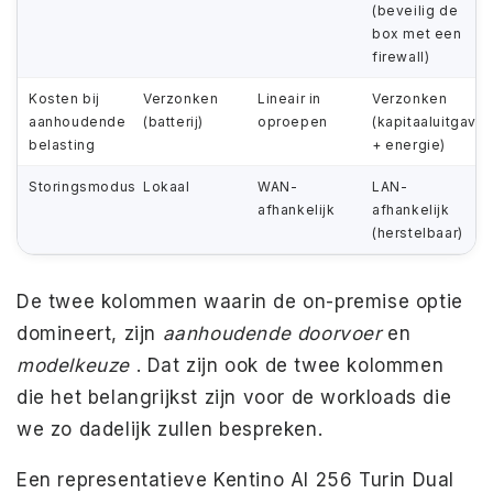
(beveilig de
box met een
firewall)
Kosten bij
Verzonken
Lineair in
Verzonken
aanhoudende
(batterij)
oproepen
(kapitaaluitgave
belasting
+ energie)
Storingsmodus
Lokaal
WAN-
LAN-
afhankelijk
afhankelijk
(herstelbaar)
De twee kolommen waarin de on-premise optie
domineert, zijn
aanhoudende doorvoer
en
modelkeuze
. Dat zijn ook de twee kolommen
die het belangrijkst zijn voor de workloads die
we zo dadelijk zullen bespreken.
Een representatieve Kentino AI 256 Turin Dual