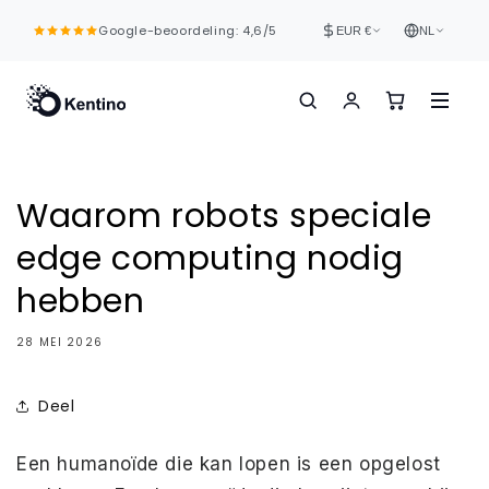
Meteen
naar de
Google-beoordeling: 4,6/5
EUR €
NL
content
Waarom robots speciale
edge computing nodig
hebben
28 MEI 2026
Deel
Een humanoïde die kan lopen is een opgelost