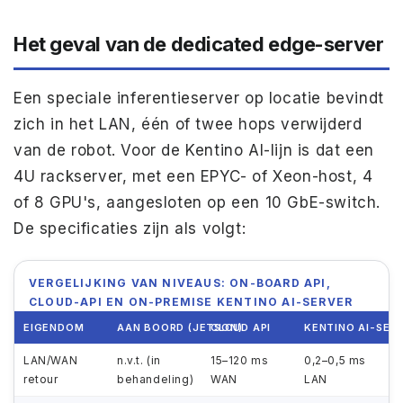
Het geval van de dedicated edge-server
Een speciale inferentieserver op locatie bevindt
zich in het LAN, één of twee hops verwijderd
van de robot. Voor de Kentino AI-lijn is dat een
4U rackserver, met een EPYC- of Xeon-host, 4
of 8 GPU's, aangesloten op een 10 GbE-switch.
De specificaties zijn als volgt:
VERGELIJKING VAN NIVEAUS: ON-BOARD API,
CLOUD-API EN ON-PREMISE KENTINO AI-SERVER
EIGENDOM
AAN BOORD (JETSON)
CLOUD API
KENTINO AI-SER
LAN/WAN
n.v.t. (in
15–120 ms
0,2–0,5 ms
retour
behandeling)
WAN
LAN