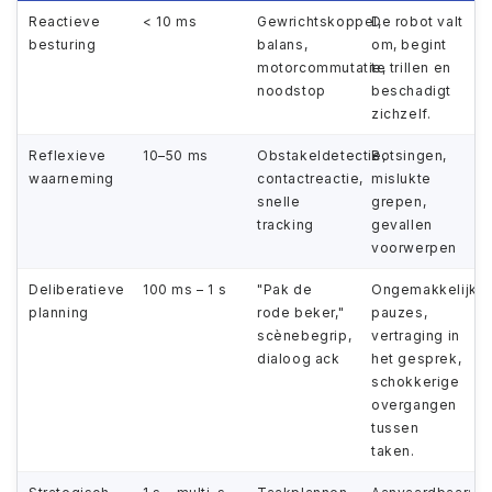
Reactieve
< 10 ms
Gewrichtskoppel,
De robot valt
besturing
balans,
om, begint
motorcommutatie,
te trillen en
noodstop
beschadigt
zichzelf.
Reflexieve
10–50 ms
Obstakeldetectie,
Botsingen,
waarneming
contactreactie,
mislukte
snelle
grepen,
tracking
gevallen
voorwerpen
Deliberatieve
100 ms – 1 s
"Pak de
Ongemakkelijke
planning
rode beker,"
pauzes,
scènebegrip,
vertraging in
dialoog ack
het gesprek,
schokkerige
overgangen
tussen
taken.