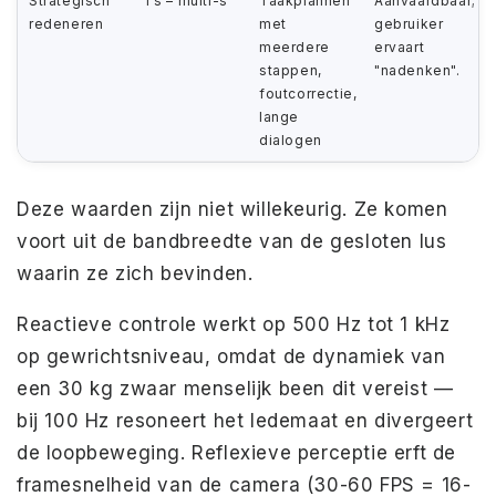
Strategisch
1 s – multi-s
Taakplannen
Aanvaardbaar;
redeneren
met
gebruiker
meerdere
ervaart
stappen,
"nadenken".
foutcorrectie,
lange
dialogen
Deze waarden zijn niet willekeurig. Ze komen
voort uit de bandbreedte van de gesloten lus
waarin ze zich bevinden.
Reactieve controle werkt op 500 Hz tot 1 kHz
op gewrichtsniveau, omdat de dynamiek van
een 30 kg zwaar menselijk been dit vereist —
bij 100 Hz resoneert het ledemaat en divergeert
de loopbeweging. Reflexieve perceptie erft de
framesnelheid van de camera (30-60 FPS = 16-