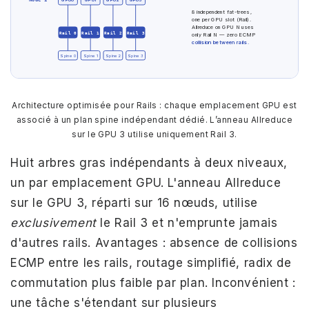
Node 1
GPU0
GPU1
GPU2
GPU3
8 independent fat-trees,
one per GPU slot (Rail).
Allreduce on GPU N uses
Rail 0
Rail 1
Rail 2
Rail 3
only Rail N — zero ECMP
collision between rails.
Spine 0
Spine 1
Spine 2
Spine 3
Architecture optimisée pour Rails : chaque emplacement GPU est
associé à un plan spine indépendant dédié. L’anneau Allreduce
sur le GPU 3 utilise uniquement Rail 3.
Huit arbres gras indépendants à deux niveaux,
un par emplacement GPU. L'anneau Allreduce
sur le GPU 3, réparti sur 16 nœuds, utilise
exclusivement
le Rail 3 et n'emprunte jamais
d'autres rails. Avantages : absence de collisions
ECMP entre les rails, routage simplifié, radix de
commutation plus faible par plan. Inconvénient :
une tâche s'étendant sur plusieurs