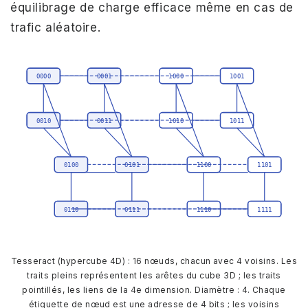
équilibrage de charge efficace même en cas de
trafic aléatoire.
0000
0001
1000
1001
0010
0011
1010
1011
0100
0101
1100
1101
0110
0111
1110
1111
Tesseract (hypercube 4D) : 16 nœuds, chacun avec 4 voisins. Les
traits pleins représentent les arêtes du cube 3D ; les traits
pointillés, les liens de la 4e dimension. Diamètre : 4. Chaque
étiquette de nœud est une adresse de 4 bits ; les voisins