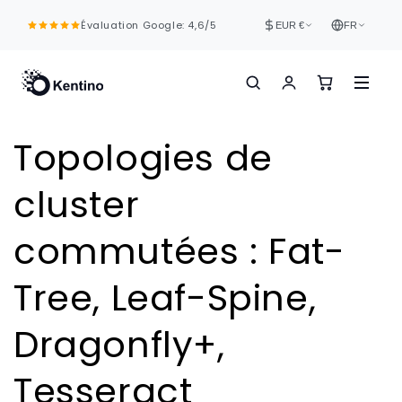
et
passer
Évaluation Google: 4,6/5
EUR €
FR
au
contenu
Topologies de
cluster
commutées : Fat-
Tree, Leaf-Spine,
Dragonfly+,
Tesseract