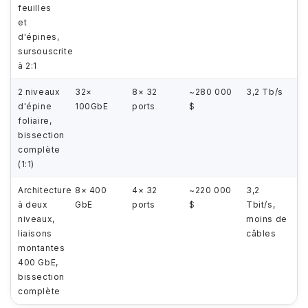
feuilles
et
d'épines,
sursouscrite
à 2:1
2 niveaux
32×
8× 32
~280 000
3,2 Tb/s
d'épine
100GbE
ports
$
foliaire,
bissection
complète
(1:1)
Architecture
8× 400
4× 32
~220 000
3,2
à deux
GbE
ports
$
Tbit/s,
niveaux,
moins de
liaisons
câbles
montantes
400 GbE,
bissection
complète