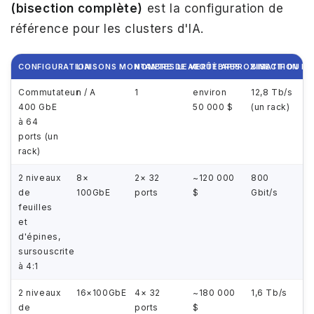
(bisection complète)
est la configuration de
référence pour les clusters d'IA.
CONFIGURATION
LIAISONS MONTANTES LEAF
NOMBRE DE VERTÈBRES
COÛT APPROXIMATIF DU CO
BISECTION B
Commutateur
n / A
1
environ
12,8 Tb/s
400 GbE
50 000 $
(un rack)
à 64
ports (un
rack)
2 niveaux
8×
2× 32
~120 000
800
de
100GbE
ports
$
Gbit/s
feuilles
et
d'épines,
sursouscrite
à 4:1
2 niveaux
16×100GbE
4× 32
~180 000
1,6 Tb/s
de
ports
$