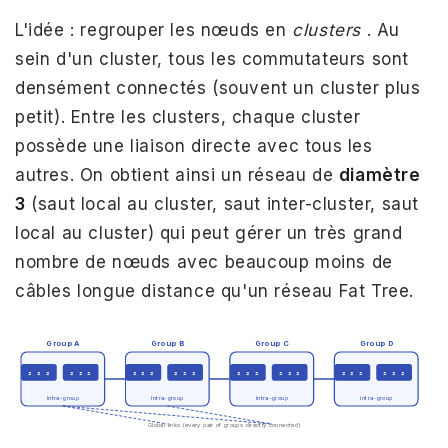
L'idée : regrouper les nœuds en
clusters
. Au
sein d'un cluster, tous les commutateurs sont
densément connectés (souvent un cluster plus
petit). Entre les clusters, chaque cluster
possède une liaison directe avec tous les
autres. On obtient ainsi un réseau de
diamètre
3
(saut local au cluster, saut inter-cluster, saut
local au cluster) qui peut gérer un très grand
nombre de nœuds avec beaucoup moins de
câbles longue distance qu'un réseau Fat Tree.
Group A
Group B
Group C
Group D
s s s
s s s
s s s
s s s
s s s
s s s
s s s
s s s
intra-group
intra-group
intra-group
intra-group
Global links (every pair of groups directly connected)