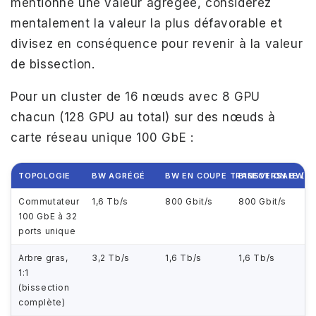
mentionne une valeur agrégée, considérez
mentalement la valeur la plus défavorable et
divisez en conséquence pour revenir à la valeur
de bissection.
Pour un cluster de 16 nœuds avec 8 GPU
chacun (128 GPU au total) sur des nœuds à
carte réseau unique 100 GbE :
TOPOLOGIE
BW AGRÉGÉ
BW EN COUPE TRANSVERSALE (M
BISECTION BW
Commutateur
1,6 Tb/s
800 Gbit/s
800 Gbit/s
100 GbE à 32
ports unique
Arbre gras,
3,2 Tb/s
1,6 Tb/s
1,6 Tb/s
1:1
(bissection
complète)