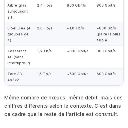
Arbre gras,
2,4 Tb/s
800 Gbit/s
800 Gbit/s
sursouscrit
2:1
Libellule+ (4
2,0 Tb/s
~1,0 Tb/s
~800 Gb/s
groupes de
(paire la plus
4)
faible)
Tesseract
1,6 Tb/s
~800 Gbit/s
800 Gbit/s
4D (sans
interrupteur)
Tore 3D
1,5 Tb/s
~600 Gbit/s
600 Gbit/s
4×2×2
Même nombre de nœuds, même débit, mais des
chiffres différents selon le contexte. C'est dans
ce cadre que le reste de l'article est construit.