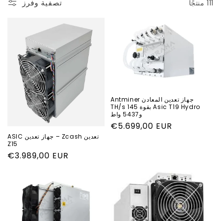
تصفية وفرز
111 منتجًا
جهاز تعدين المعادن Antminer
Asic T19 Hydro بقوة 145 TH/s
و5437 واط
السعر
€5.699,00 EUR
العادي
تعدين Zcash – جهاز تعدين ASIC
Z15
السعر
€3.989,00 EUR
العادي