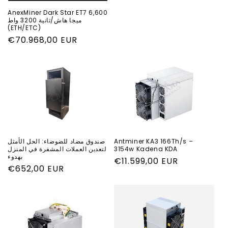
AnexMiner Dark Star ET7 6,600
ميجا هاش/ثانية 3200 واط
(ETH/ETC)
السعر
€70.968,00 EUR
العادي
Antminer KA3 166Th/s –
صندوق مضاد للضوضاء: الحل الأمثل
3154w Kadena KDA
لتعدين العملات المشفرة في المنزل
بهدوء
السعر
€11.599,00 EUR
السعر
€652,00 EUR
العادي
العادي