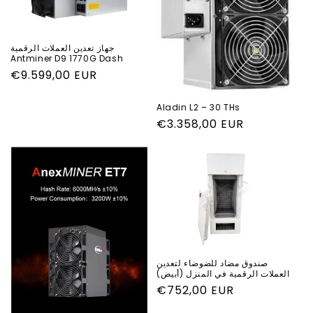
جهاز تعدين العملات الرقمية
Antminer D9 1770G Dash
السعر
€9.599,00 EUR
العادي
Aladin L2 – 30 THs
السعر
€3.358,00 EUR
العادي
صندوق مضاد للضوضاء لتعدين
العملات الرقمية في المنزل (أبيض)
السعر
€752,00 EUR
العادي