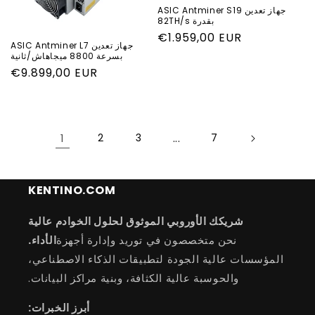
جهاز تعدين ASIC Antminer S19
بقدرة 82TH/s
السعر
€1.959,00 EUR
جهاز تعدين ASIC Antminer L7
العادي
بسرعة 8800 ميجاهاش/ثانية
السعر
€9.899,00 EUR
العادي
1
2
3
...
7
KENTINO.COM
شريكك الأوروبي الموثوق لحلول الخوادم عالية
نحن متخصصون في توريد وإدارة أجهزة
الأداء.
المؤسسات عالية الجودة لتطبيقات الذكاء الاصطناعي،
والحوسبة عالية الكثافة، وبنية مراكز البيانات.
أبرز الخبرات: