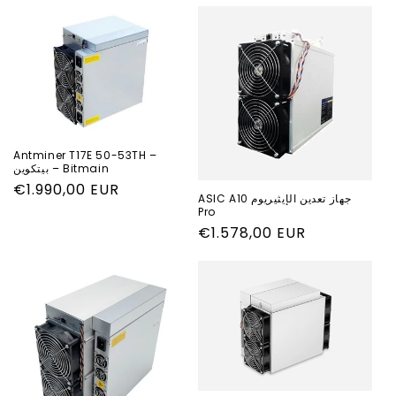
Antminer T17E 50-53TH –
بيتكوين – Bitmain
السعر
€1.990,00 EUR
جهاز تعدين الإيثيريوم ASIC A10
العادي
Pro
السعر
€1.578,00 EUR
العادي