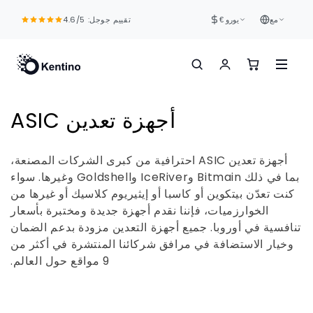
انتقل
إلى
تقييم جوجل: 4.6/5
مع
يورو €
المحتوى
م
أجهزة تعدين ASIC
ج
أجهزة تعدين ASIC احترافية من كبرى الشركات المصنعة،
م
بما في ذلك Bitmain وIceRiver وGoldshell وغيرها. سواء
كنت تعدّن بيتكوين أو كاسبا أو إيثيريوم كلاسيك أو غيرها من
و
الخوارزميات، فإننا نقدم أجهزة جديدة ومختبرة بأسعار
ع
تنافسية في أوروبا. جميع أجهزة التعدين مزودة بدعم الضمان
وخيار الاستضافة في مرافق شركائنا المنتشرة في أكثر من
ة
9 مواقع حول العالم.
: