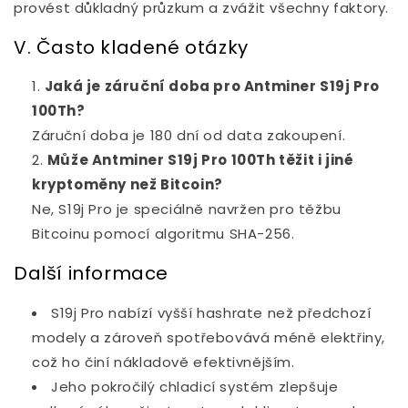
provést důkladný průzkum a zvážit všechny faktory.
V. Často kladené otázky
Jaká je záruční doba pro Antminer S19j Pro
100Th?
Záruční doba je 180 dní od data zakoupení.
Může Antminer S19j Pro 100Th těžit i jiné
kryptoměny než Bitcoin?
Ne, S19j Pro je speciálně navržen pro těžbu
Bitcoinu pomocí algoritmu SHA-256.
Další informace
S19j Pro nabízí vyšší hashrate než předchozí
modely a zároveň spotřebovává méně elektřiny,
což ho činí nákladově efektivnějším.
Jeho pokročilý chladicí systém zlepšuje