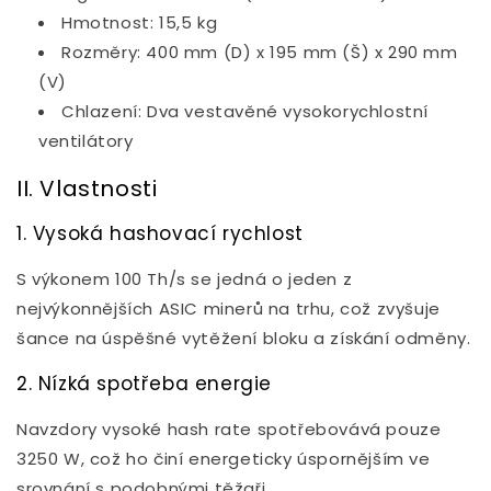
Hmotnost: 15,5 kg
Rozměry: 400 mm (D) x 195 mm (Š) x 290 mm
(V)
Chlazení: Dva vestavěné vysokorychlostní
ventilátory
II. Vlastnosti
1. Vysoká hashovací rychlost
S výkonem 100 Th/s se jedná o jeden z
nejvýkonnějších ASIC minerů na trhu, což zvyšuje
šance na úspěšné vytěžení bloku a získání odměny.
2. Nízká spotřeba energie
Navzdory vysoké hash rate spotřebovává pouze
3250 W, což ho činí energeticky úspornějším ve
srovnání s podobnými těžaři.