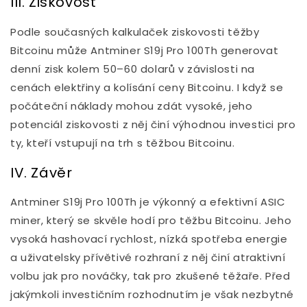
III. Ziskovost
Podle současných kalkulaček ziskovosti těžby
Bitcoinu může Antminer S19j Pro 100Th generovat
denní zisk kolem 50–60 dolarů v závislosti na
cenách elektřiny a kolísání ceny Bitcoinu. I když se
počáteční náklady mohou zdát vysoké, jeho
potenciál ziskovosti z něj činí výhodnou investici pro
ty, kteří vstupují na trh s těžbou Bitcoinu.
IV. Závěr
Antminer S19j Pro 100Th je výkonný a efektivní ASIC
miner, který se skvěle hodí pro těžbu Bitcoinu. Jeho
vysoká hashovací rychlost, nízká spotřeba energie
a uživatelsky přívětivé rozhraní z něj činí atraktivní
volbu jak pro nováčky, tak pro zkušené těžaře. Před
jakýmkoli investičním rozhodnutím je však nezbytné