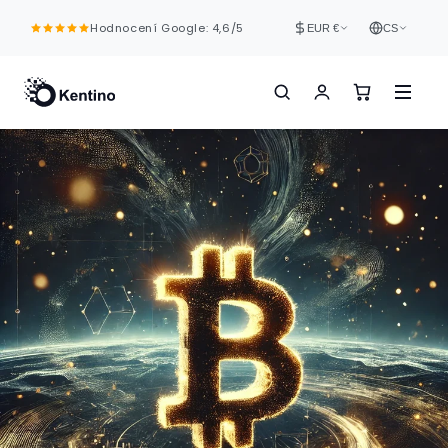
Přejít k
Hodnocení Google: 4,6/5
obsahu
EUR €
CS