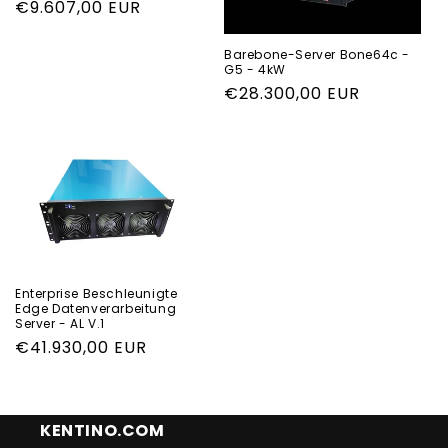
Normaler
€9.607,00 EUR
Preis
Barebone-Server Bone64c -
G5 - 4kW
Normaler
€28.300,00 EUR
Preis
Enterprise Beschleunigte
Edge Datenverarbeitung
Server - AL V.1
Normaler
€41.930,00 EUR
Preis
KENTINO.COM