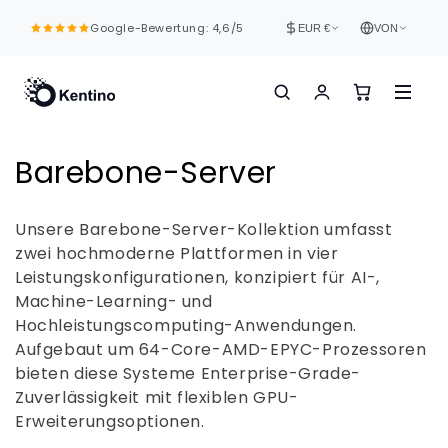
Direkt
zum
Google-Bewertung: 4,6/5
EUR €
VON
Inhalt
K
Barebone-Server
a
Unsere Barebone-Server-Kollektion umfasst
t
zwei hochmoderne Plattformen in vier
Leistungskonfigurationen, konzipiert für AI-,
e
Machine-Learning- und
g
Hochleistungscomputing-Anwendungen.
Aufgebaut um 64-Core-AMD-EPYC-Prozessoren
o
bieten diese Systeme Enterprise-Grade-
r
Zuverlässigkeit mit flexiblen GPU-
Erweiterungsoptionen.
i