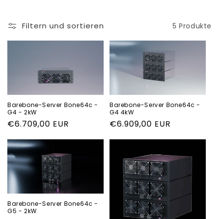
e
Filtern und sortieren
5 Produkte
:
Barebone-Server Bone64c -
Barebone-Server Bone64c -
G4 - 2kW
G4 4kW
Normaler
€6.709,00 EUR
Normaler
€6.909,00 EUR
Preis
Preis
Barebone-Server Bone64c -
G5 - 2kW