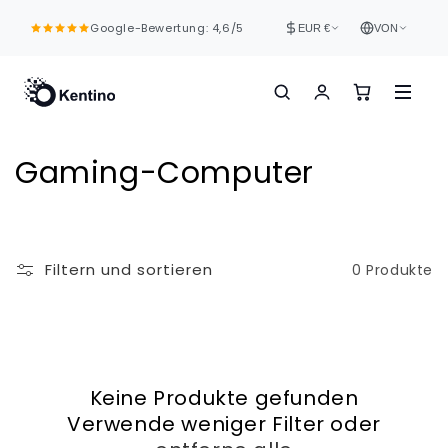
Direkt
zum
Google-Bewertung: 4,6/5
EUR €
VON
Inhalt
K
Gaming-Computer
a
t
Filtern und sortieren
0 Produkte
e
g
o
Keine Produkte gefunden
r
Verwende weniger Filter oder
i